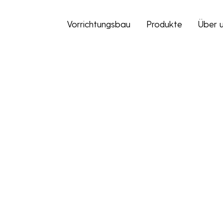
Vorrichtungsbau
Produkte
Über 
AGB
Im Folgenden finden Sie unsere Allgeme
AGB – Einkauf –