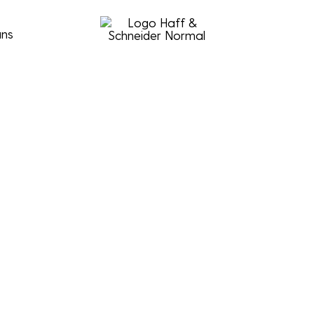
uns
inen Geschäftsbedingungen (Einkauf / Verkauf).
AGB – Verkauf –