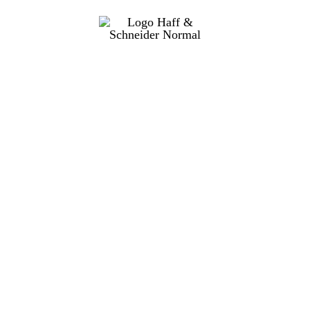
s
port-Anfrage
Downl
dukt
Pros
Bedie
iennum