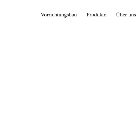
Vorrichtungsbau
Produkte
Über un
Support Centricator C0-S
Sup
Pro
Ser