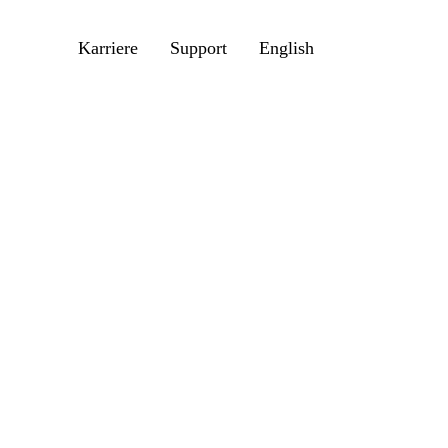
Karriere
Support
English
Wie können wir helfen?
oads
pekt
nungsanleitung