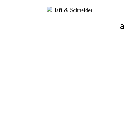
3D
Technische
Fotoansicht
Ansicht
Zeichnung
Werkzeugbruchkontrolle
TOOL CHECK
IP67
MADE IN GERMANY
Die von Haff & Schneider entwickelte